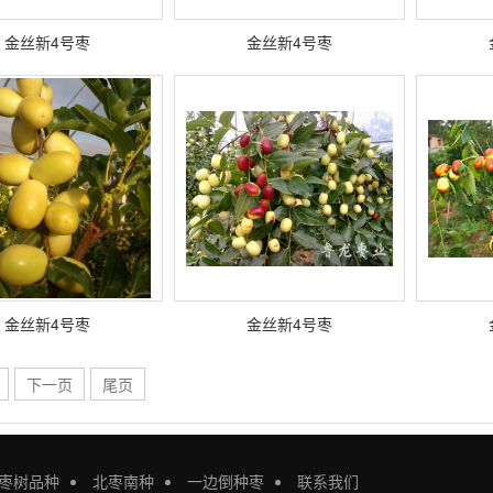
金丝新4号枣
金丝新4号枣
金丝新4号枣
金丝新4号枣
下一页
尾页
枣树品种
北枣南种
一边倒种枣
联系我们