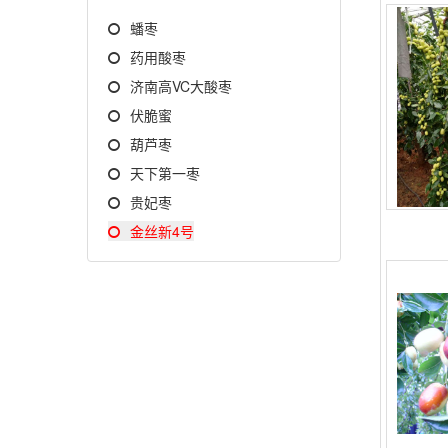
蟠枣
药用酸枣
济南高VC大酸枣
伏脆蜜
葫芦枣
天下第一枣
贵妃枣
金丝新4号