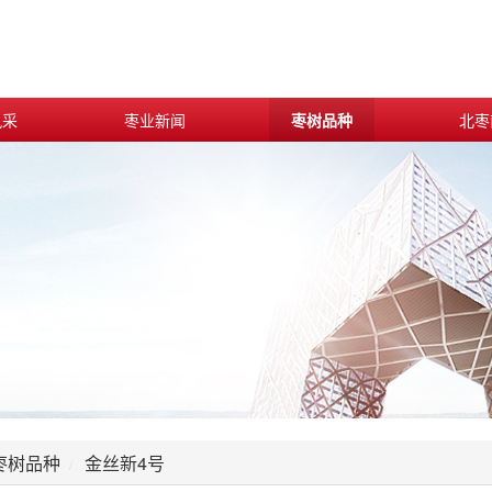
风采
枣业新闻
枣树品种
北枣
枣树品种
金丝新4号