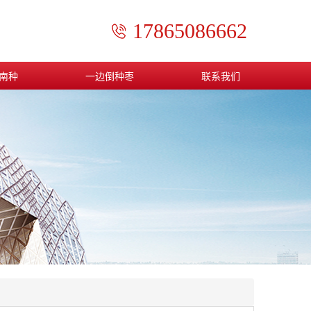
17865086662
南种
一边倒种枣
联系我们