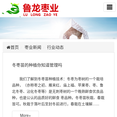
首页
枣业新闻
行业动态
冬枣苗的种植你知道管理吗
我们了解到冬枣苗种植技术：冬枣为枣树的一个栽培
品种，（亦称枣之初、雁来红、庙上福、苹果枣、枣、鲁
北冬枣、沾化冬枣等）是无刺枣树的一个晚熟鲜食优良品
种，也是公认的品质好的鲜食 枣品种。冬枣苗秋栽、春栽
皆可。秋栽于落叶后至封冬前进行，春栽在土壤解…...
More+