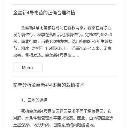
金丝新4号枣苗的正确合理种植
金丝新4号枣苗移栽时间在春秋两季，春季在解冻后
发芽前进行，秋季在落叶后地冻前进行。定植株行距2×3
米，南北行向，亩栽100株左右。选用归圃2～3年生嫁接
苗，粗度（地径）1.5厘米以上， 苗高1.2～1.5米，无病
虫害，侧根发达。金丝新4号枣苗…...
More+
简单分析金丝新4号枣苗的栽植技术
1、园地的选择
密植金丝新4号枣苗园建园要求不同于稀植枣园，它
对肥、水条件和管理水平要求较高。因此，山地枣园应选
土层深厚、地形开阔、日照充足的向阳缓坡地。