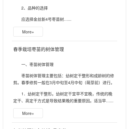
2、品种的选择
应选择金丝新4号枣苗树…...
More+
春季栽培枣苗的树体管理
一、枣苗树体管理
枣苗树体管理主要包括：幼树定干整形和成龄树的修
剪。春季修剪一般在3月中旬至4月中旬（萌芽前）进行。
1．幼树定干整形。幼树定干宜早不宜晚，传统的晚
定干、高定干方式是导致结果晚的重要原因。适当早…...
More+