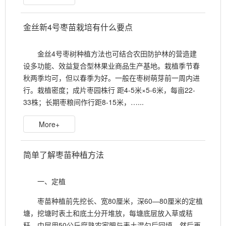
金丝新4号枣苗栽培有什么要点
金丝4号枣树种植方法也可结合农田防护林的营造建
设多功能、效益复合型林果业商品生产基地。栽植季节春
秋两季均可，但以春季为好。一般在枣树萌芽前一周内进
行。栽植密度；成片枣园株行 距4-5米×5-6米，每亩22-
33株；长期枣粮间作行距8-15米，…...
More+
简单了解枣苗种植方法
一、定植
枣苗种植前先挖长、宽80厘米，深60—80厘米的定植
塘，挖塘时表土和底土分开堆放，每塘底层放入草或秸
秆，中层用50公斤腐熟农家肥与表土混匀后回填，然后再