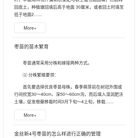
回底土，种植塘回填后高于地面 30厘米，或者回土时填至
低于地面2…...
More+
枣苗的苗木繁育
枣苗通常采用分株和嫁接两种方式。
⑴ 分株繁殖要领：
首先要选择优良枣苗母株，春季萌芽前在树冠外围或
行间挖宽30～40cm、深50～60cm沟，而后填入湿润肥沃
土壤，促发根蘖移栽时间3月下旬～4上旬，移栽…...
More+
金丝新4号枣苗的怎么样进行正确的管理