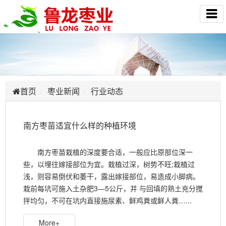
首页
枣业新闻
行业动态
南方枣苗适宜什么样的种植环境
南方枣苗栽植的深度要合适，一般应比原部位深一
些，以埋往嫁接部位为宜。栽植过深，树势不旺;栽植过
浅，则容易倒伏和萎干，露出嫁接部位，易造成小脚病。
栽前每坑可施入土杂肥3—5公斤，并 与回填的熟土充分搅
拌均匀，不可在坑内直接施尿素、鲜鸡粪或鲜人粪…...
More+