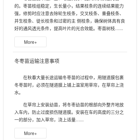
的。枣苗枝组稳定，生长量小，结果枝条的连续结果能力
强，修剪时应注意去除轮生枝条，交叉枝条、重叠枝条、
并生枝条、徒长枝条和过密的主 侧枝条，确保树体具有良
好的通风透光条件，提高叶片的光合效能。枣苗树枝…...
More+
冬枣苗运输注意事项
在秋春大量长途运输冬枣苗的过程中，用隧道膜包裹
冬枣苗时，必须在隧道膜上铺上温室用草帘，在草帘上浇
水。
在草帘上安装幼苗，将冬枣幼苗的根部向外整齐地放
入车内，防止过度损伤隧道膜。安装在车的高度的三分之
一的部分，加入草帘，浇上适量…...
More+