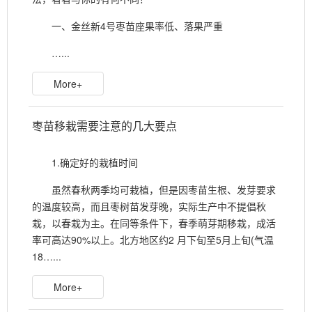
一、金丝新4号枣苗座果率低、落果严重
…...
More+
枣苗移栽需要注意的几大要点
1.确定好的栽植时间
虽然春秋两季均可栽植，但是因枣苗生根、发芽要求
的温度较高，而且枣树苗发芽晚，实际生产中不提倡秋
栽，以春栽为主。在同等条件下，春季萌芽期移栽，成活
率可高达90%以上。北方地区约2 月下旬至5月上旬(气温
18…...
More+