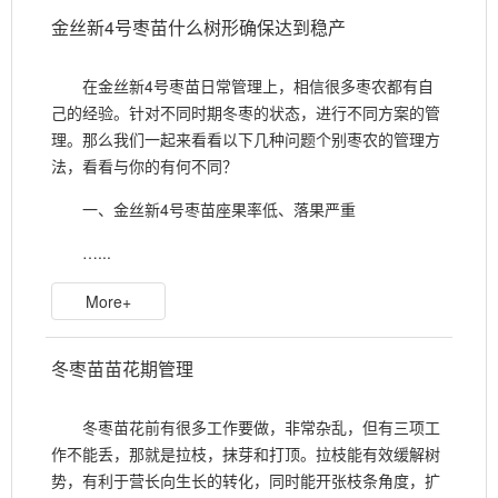
金丝新4号枣苗什么树形确保达到稳产
在金丝新4号枣苗日常管理上，相信很多枣农都有自
己的经验。针对不同时期冬枣的状态，进行不同方案的管
理。那么我们一起来看看以下几种问题个别枣农的管理方
法，看看与你的有何不同？
一、金丝新4号枣苗座果率低、落果严重
…...
More+
冬枣苗苗花期管理
冬枣苗花前有很多工作要做，非常杂乱，但有三项工
作不能丢，那就是拉枝，抹芽和打顶。拉枝能有效缓解树
势，有利于营长向生长的转化，同时能开张枝条角度，扩