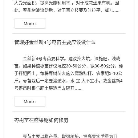
大受光面积，提高光能利用率 ，对于成花坐果有利。因
此，春季树液流动后，对于直立枝要及时拉平，或7…...
More+
管理好金丝新4号枣苗主要应该做什么
金丝新4号枣苗要科学。建议挖大坑，深施肥，浅栽
苗。如果种植枣苗建议坑挖30-50公分，宽30-50公分，便
于拌肥回土，每株枣树苗去施入腐熟秸秆、农家肥3-10公
斤。枣苗栽后一定要灌透水，水 宜 大不宜小，栽金丝新4
号枣苗时根与肥土层适当去隔开…...
More+
枣树苗在盛果期如何修剪
枣苗主要以稳产量、增强树势、提高果实质量为目