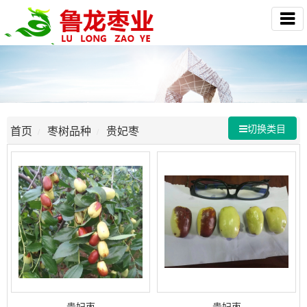
切换类目
首页
枣树品种
贵妃枣
贵妃枣
贵妃枣