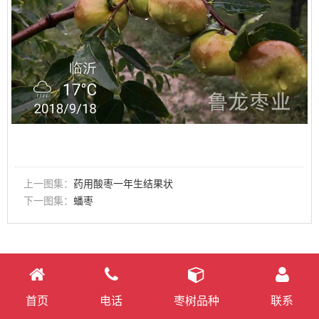
上一图集：
药用酸枣一年生结果状
下一图集：
蟠枣
首页
电话
枣树品种
联系